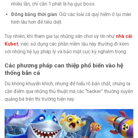
nhiều lần, chỉ cần 1 phát là hạ gục boss.
Đóng băng thời gian
: Giữ các loài cá quý hiếm ở lại màn
hình lâu hơn để tiêu diệt.
Tuy nhiên, khi tham gia tại những sân chơi uy tín như
nhà cái
Kubet
, việc sử dụng các phần mềm lậu này thường đi kèm
với những hệ lụy pháp lý và bảo mật cực kỳ nghiêm trọng.
Các phương pháp can thiệp phổ biến vào hệ
thống bắn cá
Dù không khuyến khích, nhưng để hiểu rõ bản chất, chúng ta
cần điểm qua những thủ thuật mà các “hacker” thường xuyên
quảng bá trên thị trường hiện nay.