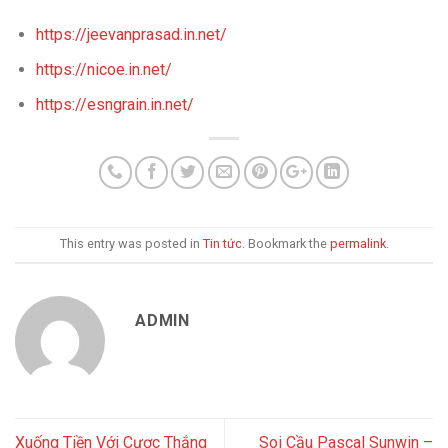
https://jeevanprasad.in.net/
https://nicoe.in.net/
https://esngrain.in.net/
This entry was posted in
Tin tức
. Bookmark the
permalink
.
ADMIN
Xuống Tiền Với Cược Thắng
Soi Cầu Pascal Sunwin –