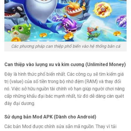
Các phương pháp can thiệp phổ biến vào hệ thống bắn cá
Can thiệp vào lượng xu và kim cương (Unlimited Money)
Đây là hình thức phổ biến nhất. Các công cụ sẽ tìm kiếm giá
trị (value) của số tiền trong bộ nhớ đệm (RAM) và thay đổi
nó. Việc sở hữu nguồn tài chính vô hạn giúp người chơi nâng
cấp những khẩu đại bác mạnh nhất, từ đó dễ dàng càn quét
đáy đại dương.
Sử dụng bản Mod APK (Dành cho Android)
Các bản Mod được chỉnh sửa sẵn mã nguồn. Thay vì tải