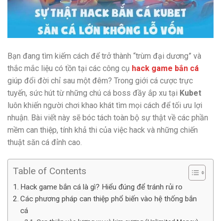
Bạn đang tìm kiếm cách để trở thành “trùm đại dương” và
thắc mắc liệu có tồn tại các công cụ
hack game bắn cá
giúp đổi đời chỉ sau một đêm? Trong giới cá cược trực
tuyến, sức hút từ những chú cá boss đầy ắp xu tại
Kubet
luôn khiến người chơi khao khát tìm mọi cách để tối ưu lợi
nhuận. Bài viết này sẽ bóc tách toàn bộ sự thật về các phần
mềm can thiệp, tính khả thi của việc hack và những chiến
thuật săn cá đỉnh cao.
Table of Contents
Hack game bắn cá là gì? Hiểu đúng để tránh rủi ro
Các phương pháp can thiệp phổ biến vào hệ thống bắn
cá