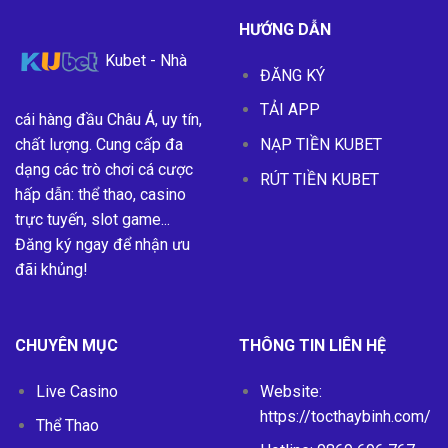
HƯỚNG DẪN
Kubet - Nhà
ĐĂNG KÝ
TẢI APP
cái hàng đầu Châu Á, uy tín,
NẠP TIỀN KUBET
chất lượng. Cung cấp đa
dạng các trò chơi cá cược
RÚT TIỀN KUBET
hấp dẫn: thể thao, casino
trực tuyến, slot game...
Đăng ký ngay để nhận ưu
đãi khủng!
CHUYÊN MỤC
THÔNG TIN LIÊN HỆ
Live Casino
Website:
https://tocthaybinh.com/
Thể Thao