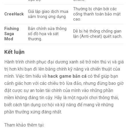
Thường bị chặn bởi các
Giả lập giao dịch mua
CreeHack
cổng thanh toán bảo mật
sắm trong ứng dụng.
cao.
Fishing
Bản chỉnh sửa thông
Dễ bị hệ thống chống gian
Saga
số đồ họa và sát
lận (Anti-cheat) quét sạch.
Mod
thương.
Kết luận
Hành trình chinh phục đại dương xanh sẽ trở nên thú vị và giá
trị hơn khi bạn đi lên bằng chính kỹ năng và chiến thuật của
mình. Việc tìm hiểu về
hack game bắn cá
có thể giúp bạn
cảnh giác hơn với các chiêu trò lừa đảo, nhưng đừng bao giờ
đặt cược sự an toàn tài chính của mình vào những phần
mềm không đáng tin cậy. Hãy là một người chơi thông thái,
biết cách tận dụng cơ hội và kỹ năng để mang về những
phần thưởng xứng đáng nhất.
Tham khảo thêm tại: