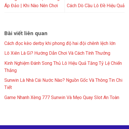
Áp Đảo | Khi Nào Nên Chơi
Cách Dò Cầu Lô Đề Hiệu Quả
Bài viết liên quan
Cách đọc kèo derby khi phong độ hai đội chênh lệch lớn
Lô Xiên Là Gì? Hướng Dẫn Chơi Và Cách Tính Thưởng
Kinh Nghiệm Đánh Song Thủ Lô Hiệu Quả Tăng Tỷ Lệ Chiến
Thắng
Sunwin Là Nhà Cái Nước Nào? Nguồn Gốc Và Thông Tin Chi
Tiết
Game Nhanh Xèng 777 Sunwin Và Mẹo Quay Slot An Toàn