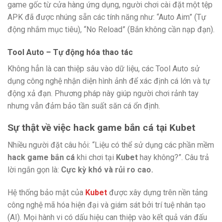
game gốc từ cửa hàng ứng dụng, người chơi cài đặt một tệp
APK đã được nhúng sẵn các tính năng như: “Auto Aim” (Tự
động nhắm mục tiêu), “No Reload” (Bắn không cần nạp đạn).
Tool Auto – Tự động hóa thao tác
Không hẳn là can thiệp sâu vào dữ liệu, các Tool Auto sử
dụng công nghệ nhận diện hình ảnh để xác định cá lớn và tự
động xả đạn. Phương pháp này giúp người chơi rảnh tay
nhưng vẫn đảm bảo tần suất săn cá ổn định.
Sự thật về việc hack game bắn cá tại Kubet
Nhiều người đặt câu hỏi: “Liệu có thể sử dụng các phần mềm
hack game bắn cá
khi chơi tại
Kubet
hay không?”. Câu trả
lời ngắn gọn là:
Cực kỳ khó và rủi ro cao.
Hệ thống bảo mật của
Kubet
được xây dựng trên nền tảng
công nghệ mã hóa hiện đại và giám sát bởi trí tuệ nhân tạo
(AI). Mọi hành vi có dấu hiệu can thiệp vào kết quả ván đấu