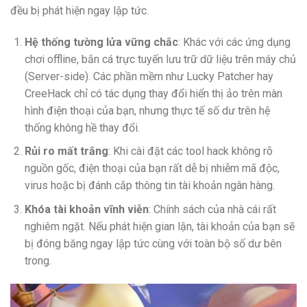
đều bị phát hiện ngay lập tức.
Hệ thống tường lửa vững chắc
: Khác với các ứng dụng
chơi offline, bắn cá trực tuyến lưu trữ dữ liệu trên máy chủ
(Server-side). Các phần mềm như Lucky Patcher hay
CreeHack chỉ có tác dụng thay đổi hiển thị ảo trên màn
hình điện thoại của bạn, nhưng thực tế số dư trên hệ
thống không hề thay đổi.
Rủi ro mất trắng
: Khi cài đặt các tool hack không rõ
nguồn gốc, điện thoại của bạn rất dễ bị nhiễm mã độc,
virus hoặc bị đánh cắp thông tin tài khoản ngân hàng.
Khóa tài khoản vĩnh viễn
: Chính sách của nhà cái rất
nghiêm ngặt. Nếu phát hiện gian lận, tài khoản của bạn sẽ
bị đóng băng ngay lập tức cùng với toàn bộ số dư bên
trong.